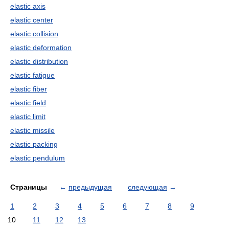
elastic axis
elastic center
elastic collision
elastic deformation
elastic distribution
elastic fatigue
elastic fiber
elastic field
elastic limit
elastic missile
elastic packing
elastic pendulum
Страницы
←
предыдущая
следующая
→
1
2
3
4
5
6
7
8
9
10
11
12
13